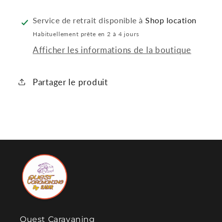
de
de
température
température
Service de retrait disponible à
Shop location
Boiler
Boiler
Habituellement prête en 2 à 4 jours
C3402
C3402
Afficher les informations de la boutique
-
-
C4002
C4002
Partager le produit
-
-
C6002
C6002
Ouest Caravaning