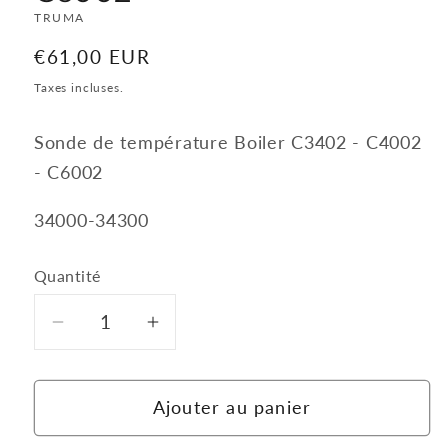
TRUMA
Prix
€61,00 EUR
habituel
Taxes incluses.
Sonde de température Boiler C3402 - C4002
- C6002
34000-34300
Quantité
Quantité
Réduire
Augmenter
la
la
quantité
quantité
Ajouter au panier
de
de
Sonde
Sonde