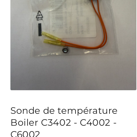
Ouvrir
le
média
1
Sonde de température
dans
une
Boiler C3402 - C4002 -
fenêtre
modale
C6002